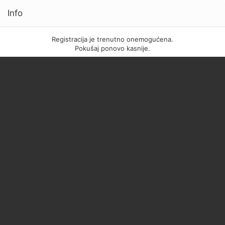
Info
Registracija je trenutno onemogućena.
Pokušaj ponovo kasnije.