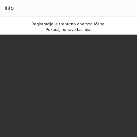
Info
Registracija je trenutno onemogućena.
Pokušaj ponovo kasnije.