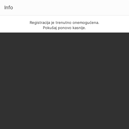
Info
Registracija je trenutno onemogućena.
Pokušaj ponovo kasnije.