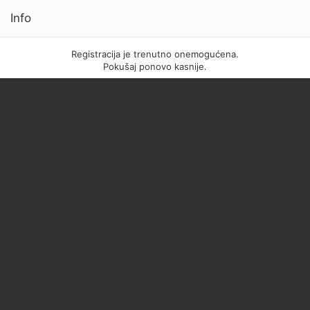
Info
Registracija je trenutno onemogućena.
Pokušaj ponovo kasnije.