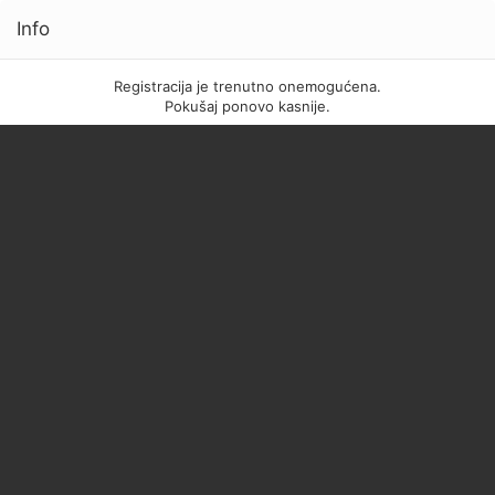
Info
Registracija je trenutno onemogućena.
Pokušaj ponovo kasnije.