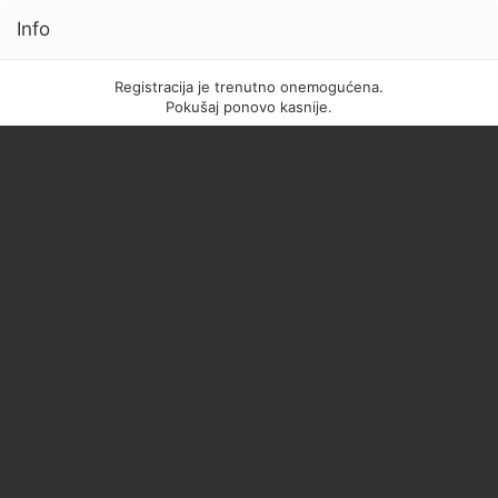
Info
Registracija je trenutno onemogućena.
Pokušaj ponovo kasnije.