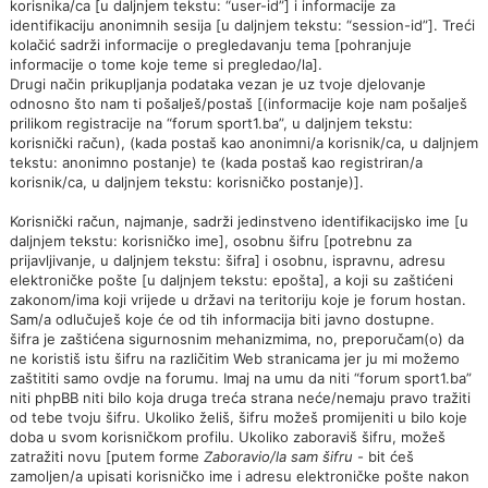
korisnika/ca [u daljnjem tekstu: “user-id”] i informacije za
identifikaciju anonimnih sesija [u daljnjem tekstu: “session-id”]. Treći
kolačić sadrži informacije o pregledavanju tema [pohranjuje
informacije o tome koje teme si pregledao/la].
Drugi način prikupljanja podataka vezan je uz tvoje djelovanje
odnosno što nam ti pošalješ/postaš [(informacije koje nam pošalješ
prilikom registracije na “forum sport1.ba”, u daljnjem tekstu:
korisnički račun), (kada postaš kao anonimni/a korisnik/ca, u daljnjem
tekstu: anonimno postanje) te (kada postaš kao registriran/a
korisnik/ca, u daljnjem tekstu: korisničko postanje)].
Korisnički račun, najmanje, sadrži jedinstveno identifikacijsko ime [u
daljnjem tekstu: korisničko ime], osobnu šifru [potrebnu za
prijavljivanje, u daljnjem tekstu: šifra] i osobnu, ispravnu, adresu
elektroničke pošte [u daljnjem tekstu: epošta], a koji su zaštićeni
zakonom/ima koji vrijede u državi na teritoriju koje je forum hostan.
Sam/a odlučuješ koje će od tih informacija biti javno dostupne.
šifra je zaštićena sigurnosnim mehanizmima, no, preporučam(o) da
ne koristiš istu šifru na različitim Web stranicama jer ju mi možemo
zaštititi samo ovdje na forumu. Imaj na umu da niti “forum sport1.ba”
niti phpBB niti bilo koja druga treća strana neće/nemaju pravo tražiti
od tebe tvoju šifru. Ukoliko želiš, šifru možeš promijeniti u bilo koje
doba u svom korisničkom profilu. Ukoliko zaboraviš šifru, možeš
zatražiti novu [putem forme
Zaboravio/la sam šifru
- bit ćeš
zamoljen/a upisati korisničko ime i adresu elektroničke pošte nakon