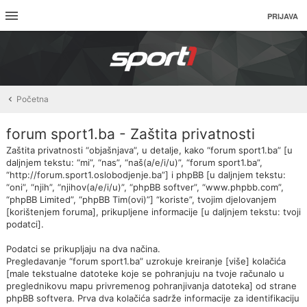
PRIJAVA
Početna
forum sport1.ba - Zaštita privatnosti
Zaštita privatnosti “objašnjava”, u detalje, kako “forum sport1.ba” [u
daljnjem tekstu: “mi”, “nas”, “naš(a/e/i/u)”, “forum sport1.ba”,
“http://forum.sport1.oslobodjenje.ba”] i phpBB [u daljnjem tekstu:
“oni”, “njih”, “njihov(a/e/i/u)”, “phpBB softver”, “www.phpbb.com”,
“phpBB Limited”, “phpBB Tim(ovi)”] “koriste”, tvojim djelovanjem
[korištenjem foruma], prikupljene informacije [u daljnjem tekstu: tvoji
podatci].
Podatci se prikupljaju na dva načina.
Pregledavanje “forum sport1.ba” uzrokuje kreiranje [više] kolačića
[male tekstualne datoteke koje se pohranjuju na tvoje računalo u
preglednikovu mapu privremenog pohranjivanja datoteka] od strane
phpBB softvera. Prva dva kolačića sadrže informacije za identifikaciju