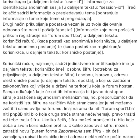
korisnika/ca [u daljnjem tekstu: “user-id”] i informacije za
identifikaciju anonimnih sesija [u daljnjem tekstu: “session-id”]. Treći
kolačić sadrži informacije o pregledavanju tema [pohranjuje
informacije o tome koje teme si pregledao/la].
Drugi način prikupljanja podataka vezan je uz tvoje djelovanje
odnosno što nam ti pošalješ/postaš [(informacije koje nam pošalješ
prilikom registracije na “forum sport1.ba”, u daljnjem tekstu:
korisnički račun), (kada postaš kao anonimni/a korisnik/ca, u daljnjem
tekstu: anonimno postanje) te (kada postaš kao registriran/a
korisnik/ca, u daljnjem tekstu: korisničko postanje)].
Korisnički račun, najmanje, sadrži jedinstveno identifikacijsko ime [u
daljnjem tekstu: korisničko ime], osobnu šifru [potrebnu za
prijavljivanje, u daljnjem tekstu: šifra] i osobnu, ispravnu, adresu
elektroničke pošte [u daljnjem tekstu: epošta], a koji su zaštićeni
zakonom/ima koji vrijede u državi na teritoriju koje je forum hostan.
Sam/a odlučuješ koje će od tih informacija biti javno dostupne.
šifra je zaštićena sigurnosnim mehanizmima, no, preporučam(o) da
ne koristiš istu šifru na različitim Web stranicama jer ju mi možemo
zaštititi samo ovdje na forumu. Imaj na umu da niti “forum sport1.ba”
niti phpBB niti bilo koja druga treća strana neće/nemaju pravo tražiti
od tebe tvoju šifru. Ukoliko želiš, šifru možeš promijeniti u bilo koje
doba u svom korisničkom profilu. Ukoliko zaboraviš šifru, možeš
zatražiti novu [putem forme
Zaboravio/la sam šifru
- bit ćeš
zamoljen/a upisati korisničko ime i adresu elektroničke pošte nakon