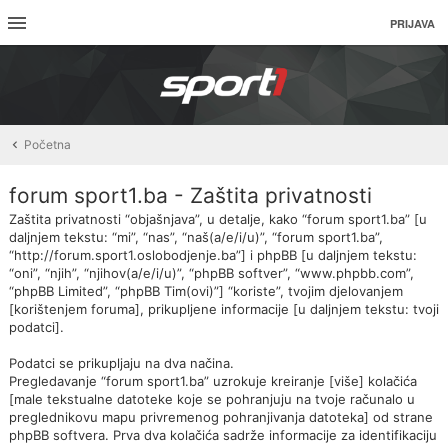
PRIJAVA
Početna
forum sport1.ba - Zaštita privatnosti
Zaštita privatnosti “objašnjava”, u detalje, kako “forum sport1.ba” [u
daljnjem tekstu: “mi”, “nas”, “naš(a/e/i/u)”, “forum sport1.ba”,
“http://forum.sport1.oslobodjenje.ba”] i phpBB [u daljnjem tekstu:
“oni”, “njih”, “njihov(a/e/i/u)”, “phpBB softver”, “www.phpbb.com”,
“phpBB Limited”, “phpBB Tim(ovi)”] “koriste”, tvojim djelovanjem
[korištenjem foruma], prikupljene informacije [u daljnjem tekstu: tvoji
podatci].
Podatci se prikupljaju na dva načina.
Pregledavanje “forum sport1.ba” uzrokuje kreiranje [više] kolačića
[male tekstualne datoteke koje se pohranjuju na tvoje računalo u
preglednikovu mapu privremenog pohranjivanja datoteka] od strane
phpBB softvera. Prva dva kolačića sadrže informacije za identifikaciju