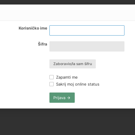
Korisničko ime
Šifra
Zaboravio/la sam šifru
Zapamti me
Sakrij moj online status
Prijava