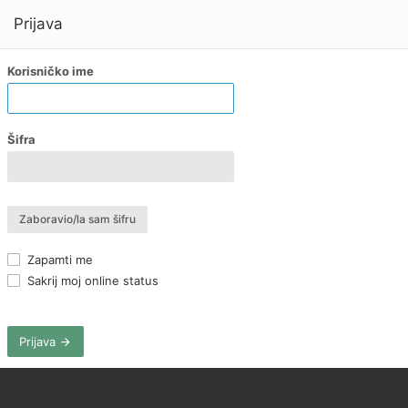
Prijava
Korisničko ime
Šifra
Zaboravio/la sam šifru
Zapamti me
Sakrij moj online status
Prijava