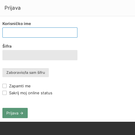
Prijava
Korisničko ime
Šifra
Zaboravio/la sam šifru
Zapamti me
Sakrij moj online status
Prijava