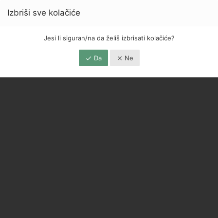
Izbriši sve kolačiće
Jesi li siguran/na da želiš izbrisati kolačiće?
Da
Ne