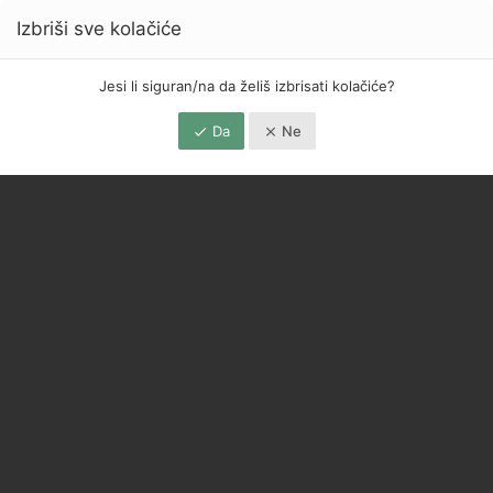
Izbriši sve kolačiće
Jesi li siguran/na da želiš izbrisati kolačiće?
Da
Ne