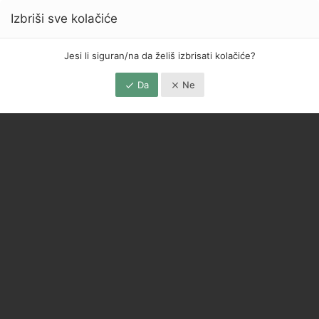
Izbriši sve kolačiće
Jesi li siguran/na da želiš izbrisati kolačiće?
Da
Ne