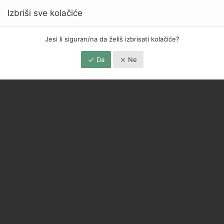
Izbriši sve kolačiće
Jesi li siguran/na da želiš izbrisati kolačiće?
Da
Ne