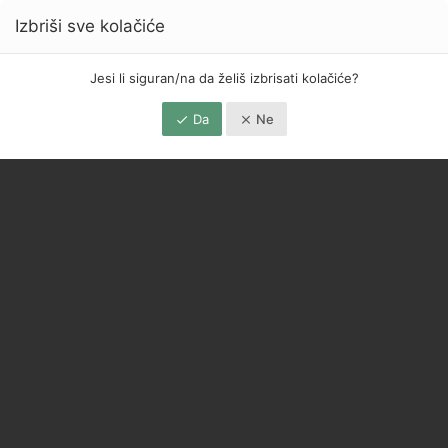
Izbriši sve kolačiće
Jesi li siguran/na da želiš izbrisati kolačiće?
Da
Ne