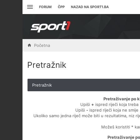
FORUM
ČPP
NAZAD NA SPORT1.BA
Početna
Pretražnik
Pretražnik
Pretraživanje po k
Upiši
+
ispred riječi koja treba 
Upiši
-
ispred riječi koja ne smije 
Ukoliko samo jedna riječ može biti u rezultatima, niz ri
Možeš koristiti * k
Pretraživanje p