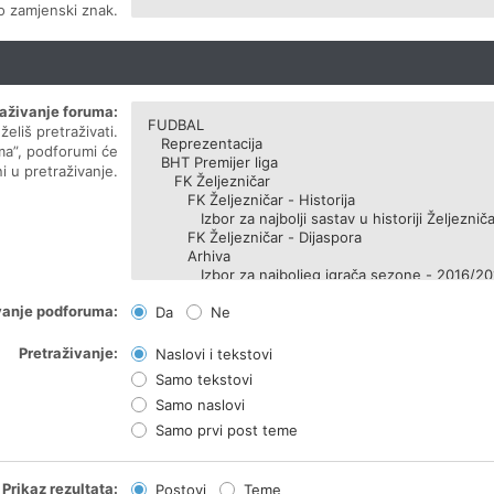
ao zamjenski znak.
raživanje foruma:
eliš pretraživati.
ma”, podforumi će
i u pretraživanje.
vanje podforuma:
Da
Ne
Pretraživanje:
Naslovi i tekstovi
Samo tekstovi
Samo naslovi
Samo prvi post teme
Prikaz rezultata:
Postovi
Teme