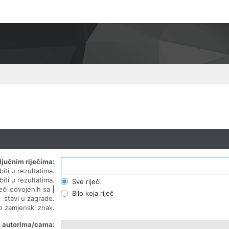
ljučnim riječima:
biti u rezultatima.
biti u rezultatima.
Sve riječi
ječi odvojenih sa
|
Bilo koja riječ
stavi u zagrade.
ao zamjenski znak.
o autorima/cama: