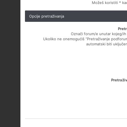
Možeš koristiti * k
Opcije pretraživanja
Pret
Označi forum/e unutar kojeg/ih ž
Ukoliko ne onemogućiš “Pretraživanje podforu
automatski biti uključen
Pretraži