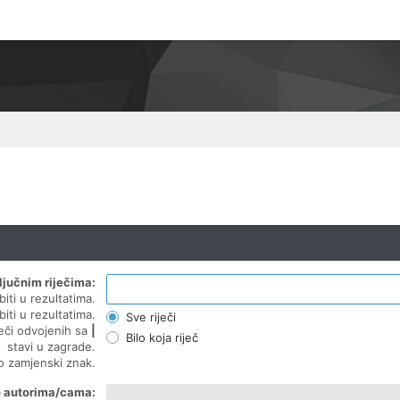
ljučnim riječima:
biti u rezultatima.
biti u rezultatima.
Sve riječi
ječi odvojenih sa
|
Bilo koja riječ
stavi u zagrade.
ao zamjenski znak.
o autorima/cama: