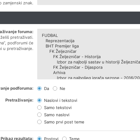
ao zamjenski znak.
raživanje foruma:
eliš pretraživati.
ma”, podforumi će
i u pretraživanje.
vanje podforuma:
Da
Ne
Pretraživanje:
Naslovi i tekstovi
Samo tekstovi
Samo naslovi
Samo prvi post teme
Prikaz rezultata:
Postovi
Teme