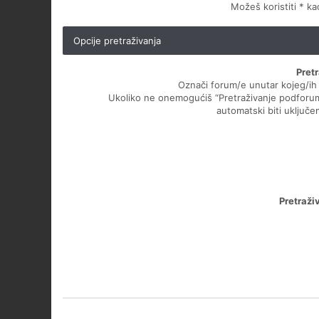
Možeš koristiti * k
Opcije pretraživanja
Pret
Označi forum/e unutar kojeg/ih ž
Ukoliko ne onemogućiš “Pretraživanje podforu
automatski biti uključen
Pretraži