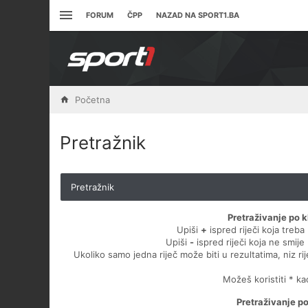
FORUM
ČPP
NAZAD NA SPORT1.BA
Početna
Pretražnik
Pretražnik
Pretraživanje po k
Upiši
+
ispred riječi koja treba 
Upiši
-
ispred riječi koja ne smije 
Ukoliko samo jedna riječ može biti u rezultatima, niz ri
Možeš koristiti * k
Pretraživanje p