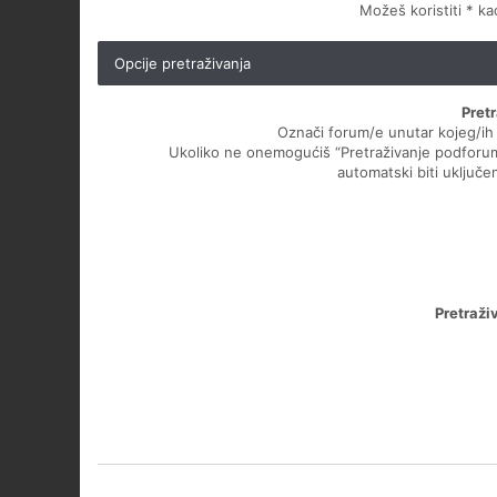
Možeš koristiti * k
Opcije pretraživanja
Pret
Označi forum/e unutar kojeg/ih ž
Ukoliko ne onemogućiš “Pretraživanje podforu
automatski biti uključen
Pretraži