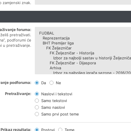
ao zamjenski znak.
raživanje foruma:
eliš pretraživati.
ma”, podforumi će
i u pretraživanje.
vanje podforuma:
Da
Ne
Pretraživanje:
Naslovi i tekstovi
Samo tekstovi
Samo naslovi
Samo prvi post teme
Prikaz rezultata:
Postovi
Teme