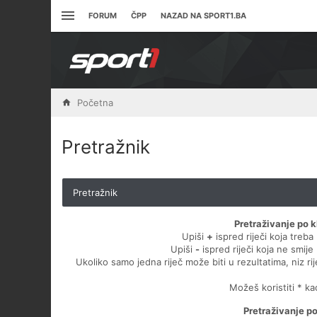
FORUM
ČPP
NAZAD NA SPORT1.BA
Početna
Pretražnik
Pretražnik
Pretraživanje po k
Upiši
+
ispred riječi koja treba 
Upiši
-
ispred riječi koja ne smije 
Ukoliko samo jedna riječ može biti u rezultatima, niz ri
Možeš koristiti * k
Pretraživanje p