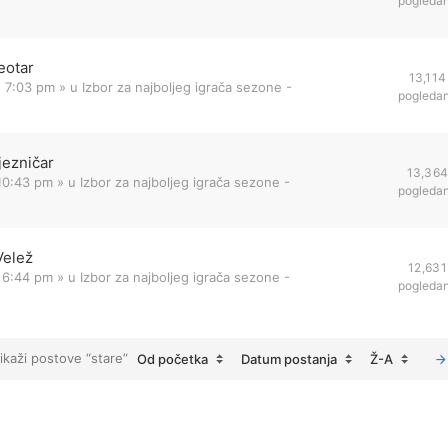
pogleda
eotar
13,114
1 7:03 pm
» u
Izbor za najboljeg igrača sezone -
pogleda
jezničar
13,36
 10:43 pm
» u
Izbor za najboljeg igrača sezone -
pogleda
Velež
12,631
 6:44 pm
» u
Izbor za najboljeg igrača sezone -
pogleda
ikaži postove “stare”
Od početka
Datum postanja
Ž-A