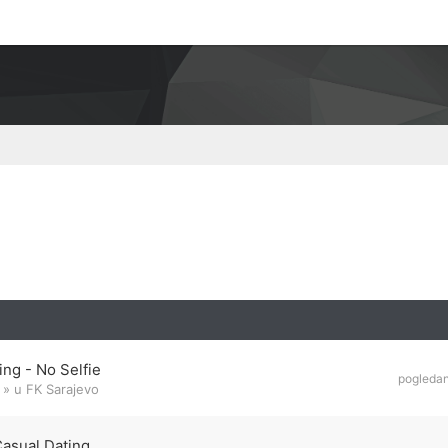
ng - No Selfie
pogleda
» u
FK Sarajevo
Casual Dating