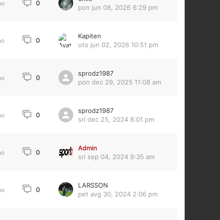
0
no
pon jun 08, 2026 6:29 pm
Kapiten
0
no
uto jun 02, 2026 10:51 pm
sprodz1987
0
no
pon dec 29, 2025 11:08 am
sprodz1987
0
no
sri dec 25, 2024 8:01 pm
Admin
0
no
sri sep 04, 2024 9:35 am
LARSSON
0
no
pet avg 30, 2024 2:06 pm