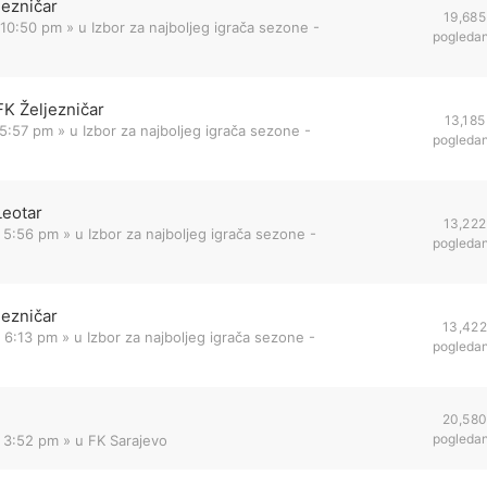
jezničar
19,685
 10:50 pm
» u
Izbor za najboljeg igrača sezone -
pogleda
FK Željezničar
13,185
 5:57 pm
» u
Izbor za najboljeg igrača sezone -
pogleda
Leotar
13,222
 5:56 pm
» u
Izbor za najboljeg igrača sezone -
pogleda
jezničar
13,422
 6:13 pm
» u
Izbor za najboljeg igrača sezone -
pogleda
20,58
pogleda
2 3:52 pm
» u
FK Sarajevo