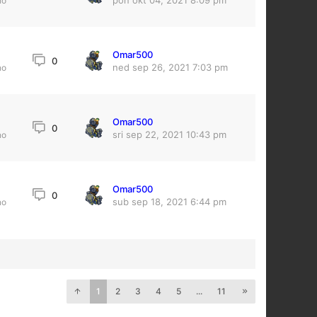
pon okt 04, 2021 8:09 pm
no
Omar500
0
ned sep 26, 2021 7:03 pm
no
Omar500
4
0
sri sep 22, 2021 10:43 pm
no
Omar500
0
sub sep 18, 2021 6:44 pm
no
1
2
3
4
5
...
11