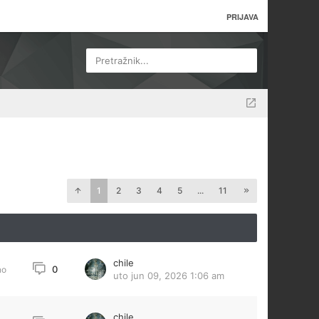
PRIJAVA
Pretražnik...
1
2
3
4
5
...
11
chile
0
no
uto jun 09, 2026 1:06 am
chile