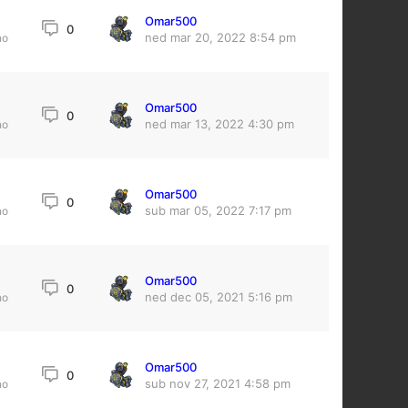
Omar500
0
ned mar 20, 2022 8:54 pm
no
Omar500
5
0
ned mar 13, 2022 4:30 pm
no
Omar500
0
sub mar 05, 2022 7:17 pm
no
Omar500
0
ned dec 05, 2021 5:16 pm
no
Omar500
0
sub nov 27, 2021 4:58 pm
no