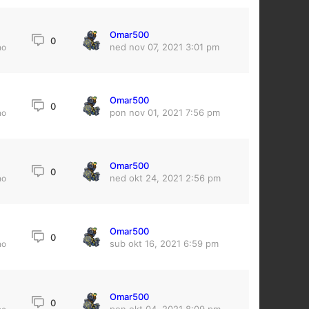
Omar500
0
ned nov 07, 2021 3:01 pm
no
Omar500
0
pon nov 01, 2021 7:56 pm
no
Omar500
0
ned okt 24, 2021 2:56 pm
no
Omar500
9
0
sub okt 16, 2021 6:59 pm
no
Omar500
0