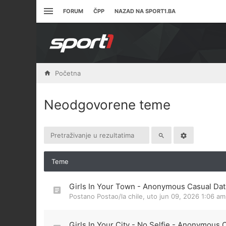
FORUM
ČPP
NAZAD NA SPORT1.BA
Početna
Neodgovorene teme
Teme
Girls In Your Town - Anonymous Casual Dati
Postano Postao/la
chile
,
uto jun 09, 2026 1:06 am
Girls In Your City - No Selfie - Anonymous 