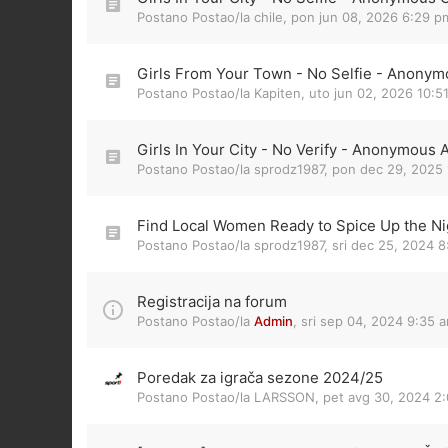
Postano Postao/la
chile
,
pon jun 08, 2026 6:29 p
Girls From Your Town - No Selfie - Anonym
Postano Postao/la
Kapiten
,
uto jun 02, 2026 10:5
Girls In Your City - No Verify - Anonymous 
Postano Postao/la
sprodz1987
,
pon dec 29, 2025 
Find Local Women Ready to Spice Up the Nig
Postano Postao/la
sprodz1987
,
sri dec 25, 2024 
Registracija na forum
Postano Postao/la
Admin
,
sri sep 04, 2024 9:35 
Poredak za igrača sezone 2024/25
Postano Postao/la
LARSSON
,
pet avg 30, 2024 2