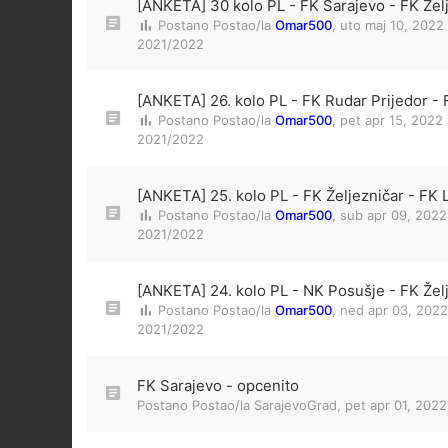
[ANKETA] 30 kolo PL - FK Sarajevo - FK Žel
Postano Postao/la
Omar500
,
uto maj 10, 2022
2021/2022
[ANKETA] 26. kolo PL - FK Rudar Prijedor - 
Postano Postao/la
Omar500
,
pet apr 15, 2022
2021/2022
[ANKETA] 25. kolo PL - FK Željezničar - FK 
Postano Postao/la
Omar500
,
sub apr 09, 2022
2021/2022
[ANKETA] 24. kolo PL - NK Posušje - FK Žel
Postano Postao/la
Omar500
,
ned apr 03, 2022
2021/2022
FK Sarajevo - opcenito
Postano Postao/la
SarajevoGrad
,
pet apr 01, 202