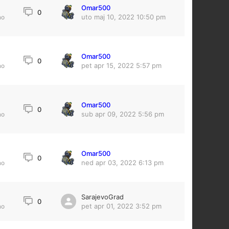
Omar500
0
uto maj 10, 2022 10:50 pm
no
Omar500
0
pet apr 15, 2022 5:57 pm
no
Omar500
0
sub apr 09, 2022 5:56 pm
no
Omar500
0
ned apr 03, 2022 6:13 pm
no
SarajevoGrad
0
0
pet apr 01, 2022 3:52 pm
no