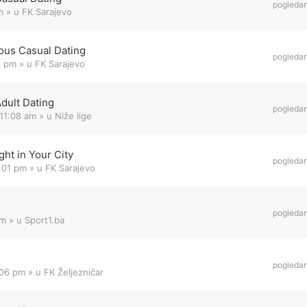
pogleda
m
» u
FK Sarajevo
ous Casual Dating
pogleda
1 pm
» u
FK Sarajevo
Adult Dating
pogleda
11:08 am
» u
Niže lige
ht in Your City
pogleda
8:01 pm
» u
FK Sarajevo
pogleda
am
» u
Sport1.ba
pogleda
:06 pm
» u
FK Željezničar