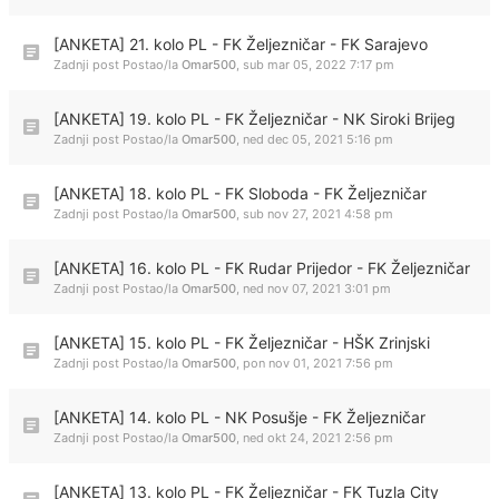
[ANKETA] 21. kolo PL - FK Željezničar - FK Sarajevo
Zadnji post Postao/la
Omar500
,
sub mar 05, 2022 7:17 pm
[ANKETA] 19. kolo PL - FK Željezničar - NK Siroki Brijeg
Zadnji post Postao/la
Omar500
,
ned dec 05, 2021 5:16 pm
[ANKETA] 18. kolo PL - FK Sloboda - FK Željezničar
Zadnji post Postao/la
Omar500
,
sub nov 27, 2021 4:58 pm
[ANKETA] 16. kolo PL - FK Rudar Prijedor - FK Željezničar
Zadnji post Postao/la
Omar500
,
ned nov 07, 2021 3:01 pm
[ANKETA] 15. kolo PL - FK Željezničar - HŠK Zrinjski
Zadnji post Postao/la
Omar500
,
pon nov 01, 2021 7:56 pm
[ANKETA] 14. kolo PL - NK Posušje - FK Željezničar
Zadnji post Postao/la
Omar500
,
ned okt 24, 2021 2:56 pm
[ANKETA] 13. kolo PL - FK Željezničar - FK Tuzla City