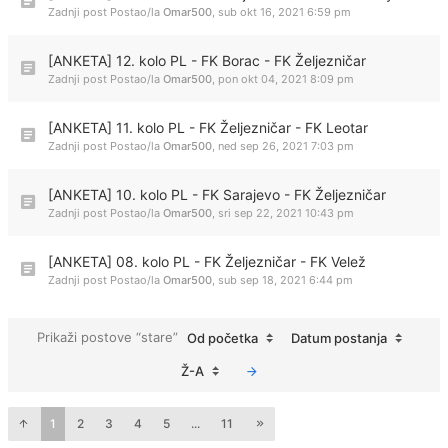
Zadnji post Postao/la
Omar500
,
sub okt 16, 2021 6:59 pm
[ANKETA] 12. kolo PL - FK Borac - FK Željezničar
Zadnji post Postao/la
Omar500
,
pon okt 04, 2021 8:09 pm
[ANKETA] 11. kolo PL - FK Željezničar - FK Leotar
Zadnji post Postao/la
Omar500
,
ned sep 26, 2021 7:03 pm
[ANKETA] 10. kolo PL - FK Sarajevo - FK Željezničar
Zadnji post Postao/la
Omar500
,
sri sep 22, 2021 10:43 pm
[ANKETA] 08. kolo PL - FK Željezničar - FK Velež
Zadnji post Postao/la
Omar500
,
sub sep 18, 2021 6:44 pm
Prikaži postove “stare”
Od početka
Datum postanja
Ž-A
1
2
3
4
5
...
11