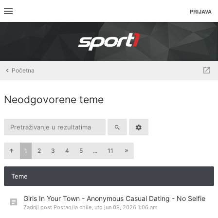
PRIJAVA
Početna
Neodgovorene teme
1
2
3
4
5
...
11
Teme
Girls In Your Town - Anonymous Casual Dating - No Selfie
Zadnji post Postao/la
chile
,
uto jun 09, 2026 1:06 am