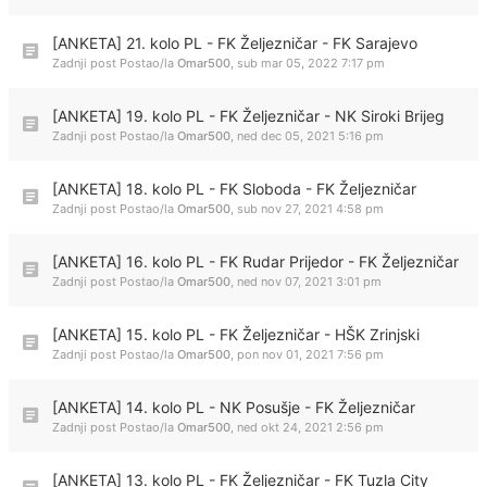
[ANKETA] 21. kolo PL - FK Željezničar - FK Sarajevo
Zadnji post Postao/la
Omar500
,
sub mar 05, 2022 7:17 pm
[ANKETA] 19. kolo PL - FK Željezničar - NK Siroki Brijeg
Zadnji post Postao/la
Omar500
,
ned dec 05, 2021 5:16 pm
[ANKETA] 18. kolo PL - FK Sloboda - FK Željezničar
Zadnji post Postao/la
Omar500
,
sub nov 27, 2021 4:58 pm
[ANKETA] 16. kolo PL - FK Rudar Prijedor - FK Željezničar
Zadnji post Postao/la
Omar500
,
ned nov 07, 2021 3:01 pm
[ANKETA] 15. kolo PL - FK Željezničar - HŠK Zrinjski
Zadnji post Postao/la
Omar500
,
pon nov 01, 2021 7:56 pm
[ANKETA] 14. kolo PL - NK Posušje - FK Željezničar
Zadnji post Postao/la
Omar500
,
ned okt 24, 2021 2:56 pm
[ANKETA] 13. kolo PL - FK Željezničar - FK Tuzla City