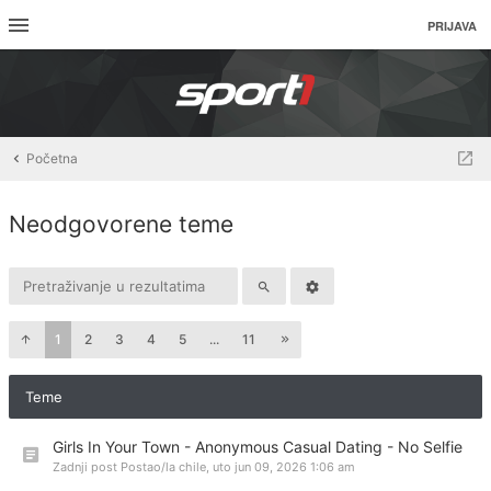
PRIJAVA
Početna
Neodgovorene teme
1
2
3
4
5
...
11
Teme
Girls In Your Town - Anonymous Casual Dating - No Selfie
Zadnji post Postao/la
chile
,
uto jun 09, 2026 1:06 am