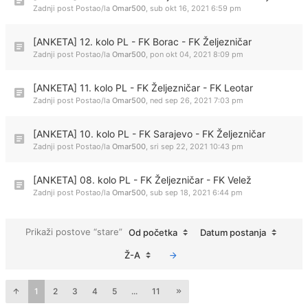
Zadnji post Postao/la
Omar500
,
sub okt 16, 2021 6:59 pm
[ANKETA] 12. kolo PL - FK Borac - FK Željezničar
Zadnji post Postao/la
Omar500
,
pon okt 04, 2021 8:09 pm
[ANKETA] 11. kolo PL - FK Željezničar - FK Leotar
Zadnji post Postao/la
Omar500
,
ned sep 26, 2021 7:03 pm
[ANKETA] 10. kolo PL - FK Sarajevo - FK Željezničar
Zadnji post Postao/la
Omar500
,
sri sep 22, 2021 10:43 pm
[ANKETA] 08. kolo PL - FK Željezničar - FK Velež
Zadnji post Postao/la
Omar500
,
sub sep 18, 2021 6:44 pm
Prikaži postove “stare”
Od početka
Datum postanja
Ž-A
1
2
3
4
5
...
11