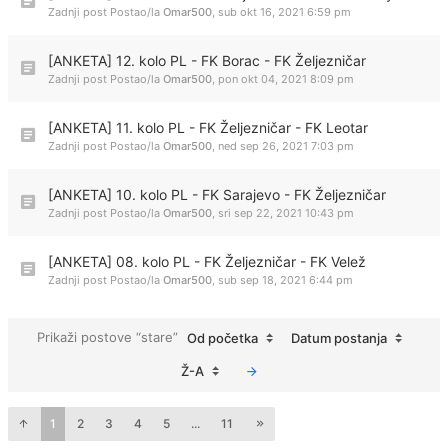
Zadnji post Postao/la
Omar500
,
sub okt 16, 2021 6:59 pm
[ANKETA] 12. kolo PL - FK Borac - FK Željezničar
Zadnji post Postao/la
Omar500
,
pon okt 04, 2021 8:09 pm
[ANKETA] 11. kolo PL - FK Željezničar - FK Leotar
Zadnji post Postao/la
Omar500
,
ned sep 26, 2021 7:03 pm
[ANKETA] 10. kolo PL - FK Sarajevo - FK Željezničar
Zadnji post Postao/la
Omar500
,
sri sep 22, 2021 10:43 pm
[ANKETA] 08. kolo PL - FK Željezničar - FK Velež
Zadnji post Postao/la
Omar500
,
sub sep 18, 2021 6:44 pm
Prikaži postove “stare”
Od početka
Datum postanja
Ž-A
1
2
3
4
5
...
11