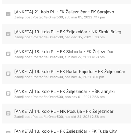
[ANKETA] 21. kolo PL - FK Željezničar - FK Sarajevo
Zadnji post Postao/la
Omar500
,
sub mar 05, 2022 7:17 pm
[ANKETA] 19. kolo PL - FK Željezničar - NK Siroki Brijeg
Zadnji post Postao/la
Omar500
,
ned dec 05, 2021 5:16 pm
[ANKETA] 18. kolo PL - FK Sloboda - FK Željezničar
Zadnji post Postao/la
Omar500
,
sub nov 27, 2021 4:58 pm
[ANKETA] 16. kolo PL - FK Rudar Prijedor - FK Željezničar
Zadnji post Postao/la
Omar500
,
ned nov 07, 2021 3:01 pm
[ANKETA] 15. kolo PL - FK Željezničar - HŠK Zrinjski
Zadnji post Postao/la
Omar500
,
pon nov 01, 2021 7:56 pm
[ANKETA] 14. kolo PL - NK Posušje - FK Željezničar
Zadnji post Postao/la
Omar500
,
ned okt 24, 2021 2:56 pm
[ANKETA] 13. kolo PL - FK Željezničar - FK Tuzla City