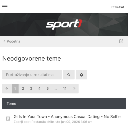
PRIJAVA
Početna
Neodgovorene teme
1
2
3
4
5
...
11
Teme
Girls In Your Town - Anonymous Casual Dating - No Selfie
Zadnji post Postao/la
chile
,
uto jun 09, 2026 1:06 am