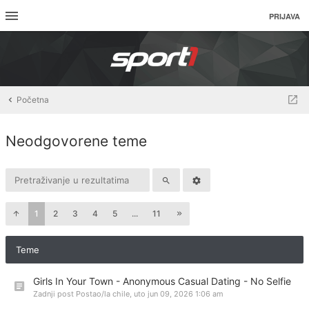
PRIJAVA
Početna
Neodgovorene teme
1
2
3
4
5
...
11
Teme
Girls In Your Town - Anonymous Casual Dating - No Selfie
Zadnji post Postao/la
chile
,
uto jun 09, 2026 1:06 am