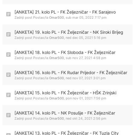
[ANKETA] 21. kolo PL - FK Željezničar - FK Sarajevo
Zadnji post Postao/la
Omar500
,
sub mar 05, 2022 7:17 pm
[ANKETA] 19. kolo PL - FK Željezničar - NK Siroki Brijeg
Zadnji post Postao/la
Omar500
,
ned dec 05, 2021 5:16 pm
[ANKETA] 18. kolo PL - FK Sloboda - FK Željezničar
Zadnji post Postao/la
Omar500
,
sub nov 27, 2021 4:58 pm
[ANKETA] 16. kolo PL - FK Rudar Prijedor - FK Željezničar
Zadnji post Postao/la
Omar500
,
ned nov 07, 2021 3:01 pm
[ANKETA] 15. kolo PL - FK Željezničar - HŠK Zrinjski
Zadnji post Postao/la
Omar500
,
pon nov 01, 2021 7:56 pm
[ANKETA] 14. kolo PL - NK Posušje - FK Željezničar
Zadnji post Postao/la
Omar500
,
ned okt 24, 2021 2:56 pm
[ANKETA] 13. kolo PL - FK Željezničar - FK Tuzla City