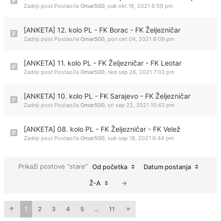
Zadnji post Postao/la
Omar500
,
sub okt 16, 2021 6:59 pm
[ANKETA] 12. kolo PL - FK Borac - FK Željezničar
Zadnji post Postao/la
Omar500
,
pon okt 04, 2021 8:09 pm
[ANKETA] 11. kolo PL - FK Željezničar - FK Leotar
Zadnji post Postao/la
Omar500
,
ned sep 26, 2021 7:03 pm
[ANKETA] 10. kolo PL - FK Sarajevo - FK Željezničar
Zadnji post Postao/la
Omar500
,
sri sep 22, 2021 10:43 pm
[ANKETA] 08. kolo PL - FK Željezničar - FK Velež
Zadnji post Postao/la
Omar500
,
sub sep 18, 2021 6:44 pm
Prikaži postove “stare”
Od početka
Datum postanja
Ž-A
1
2
3
4
5
...
11