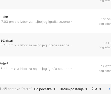
pogleda
eotar
13,158
1 7:03 pm
» u
Izbor za najboljeg igrača sezone -
pogleda
jezničar
13,411
 10:43 pm
» u
Izbor za najboljeg igrača sezone -
pogleda
Velež
12,677
 6:44 pm
» u
Izbor za najboljeg igrača sezone -
pogleda
ikaži postove “stare”
Od početka
Datum postanja
Ž-A