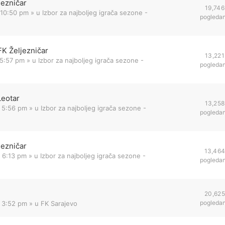
jezničar
19,746
 10:50 pm
» u
Izbor za najboljeg igrača sezone -
pogleda
FK Željezničar
13,221
 5:57 pm
» u
Izbor za najboljeg igrača sezone -
pogleda
Leotar
13,258
 5:56 pm
» u
Izbor za najboljeg igrača sezone -
pogleda
jezničar
13,46
 6:13 pm
» u
Izbor za najboljeg igrača sezone -
pogleda
20,625
pogleda
2 3:52 pm
» u
FK Sarajevo