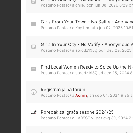
Postano Postao/la
chile
,
pon jun 08, 2026 6:29 p
Girls From Your Town - No Selfie - Anonym
Postano Postao/la
Kapiten
,
uto jun 02, 2026 10:5
Girls In Your City - No Verify - Anonymous 
Postano Postao/la
sprodz1987
,
pon dec 29, 2025 
Find Local Women Ready to Spice Up the Nig
Postano Postao/la
sprodz1987
,
sri dec 25, 2024 
Registracija na forum
Postano Postao/la
Admin
,
sri sep 04, 2024 9:35 
Poredak za igrača sezone 2024/25
Postano Postao/la
LARSSON
,
pet avg 30, 2024 2