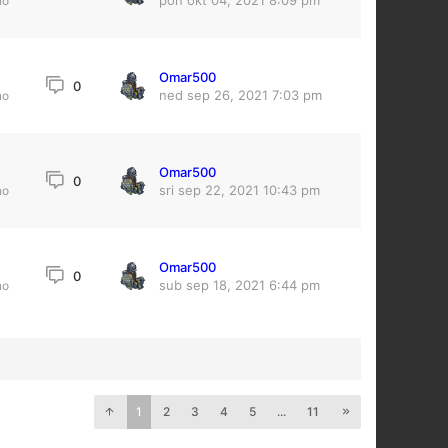
pon okt 04, 2021 8:09 pm
no
Omar500
0
ned sep 26, 2021 7:03 pm
no
Omar500
0
sri sep 22, 2021 10:43 pm
no
Omar500
0
sub sep 18, 2021 6:44 pm
no
1
2
3
4
5
...
11