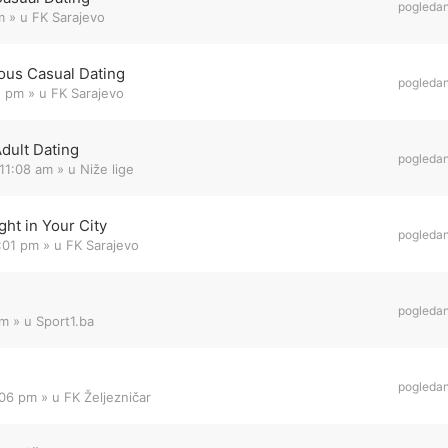
pogleda
m
» u
FK Sarajevo
ous Casual Dating
pogleda
1 pm
» u
FK Sarajevo
Adult Dating
pogleda
11:08 am
» u
Niže lige
ht in Your City
pogleda
8:01 pm
» u
FK Sarajevo
pogleda
am
» u
Sport1.ba
pogleda
:06 pm
» u
FK Željezničar