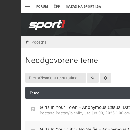
FORUM
ČPP
NAZAD NA SPORT1.BA
Početna
Neodgovorene teme
Teme
Girls In Your Town - Anonymous Casual Dati
Postano Postao/la
chile
,
uto jun 09, 2026 1:06 am
Girls In Your City - No Selfie - Anonymous 