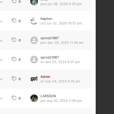
0
no
pon jun 08, 2026 6:29 pm
Kapiten
0
no
uto jun 02, 2026 10:51 pm
sprodz1987
0
no
pon dec 29, 2025 11:08 am
sprodz1987
0
no
sri dec 25, 2024 8:01 pm
Admin
0
no
sri sep 04, 2024 9:35 am
LARSSON
0
no
pet avg 30, 2024 2:06 pm