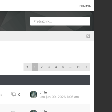
PRIJAVA
Pretražnik...
1
2
3
4
5
...
11
chile
0
no
uto jun 09, 2026 1:06 am
chile