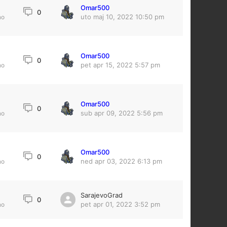
Omar500
0
uto maj 10, 2022 10:50 pm
no
Omar500
0
pet apr 15, 2022 5:57 pm
no
Omar500
0
sub apr 09, 2022 5:56 pm
no
Omar500
4
0
ned apr 03, 2022 6:13 pm
no
SarajevoGrad
0
pet apr 01, 2022 3:52 pm
no