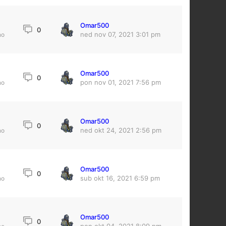
Omar500
0
ned nov 07, 2021 3:01 pm
no
Omar500
0
pon nov 01, 2021 7:56 pm
no
Omar500
0
ned okt 24, 2021 2:56 pm
no
Omar500
4
0
sub okt 16, 2021 6:59 pm
no
Omar500
0