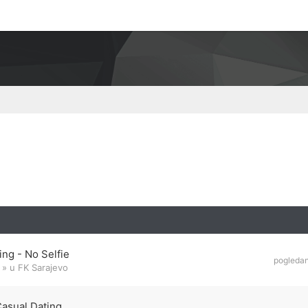
ng - No Selfie
pogleda
» u
FK Sarajevo
Casual Dating