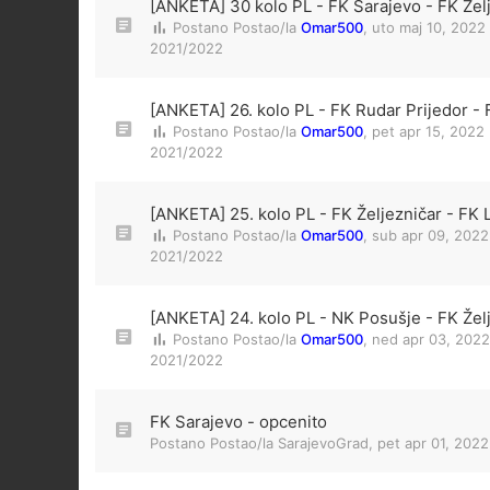
[ANKETA] 30 kolo PL - FK Sarajevo - FK Žel
Postano Postao/la
Omar500
,
uto maj 10, 2022
2021/2022
[ANKETA] 26. kolo PL - FK Rudar Prijedor - 
Postano Postao/la
Omar500
,
pet apr 15, 2022
2021/2022
[ANKETA] 25. kolo PL - FK Željezničar - FK 
Postano Postao/la
Omar500
,
sub apr 09, 2022
2021/2022
[ANKETA] 24. kolo PL - NK Posušje - FK Žel
Postano Postao/la
Omar500
,
ned apr 03, 2022
2021/2022
FK Sarajevo - opcenito
Postano Postao/la
SarajevoGrad
,
pet apr 01, 202