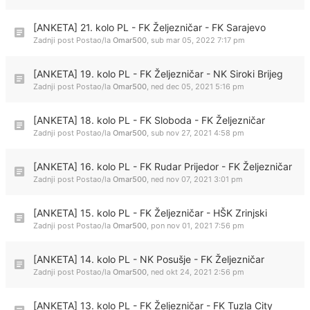
[ANKETA] 21. kolo PL - FK Željezničar - FK Sarajevo
Zadnji post Postao/la
Omar500
,
sub mar 05, 2022 7:17 pm
[ANKETA] 19. kolo PL - FK Željezničar - NK Siroki Brijeg
Zadnji post Postao/la
Omar500
,
ned dec 05, 2021 5:16 pm
[ANKETA] 18. kolo PL - FK Sloboda - FK Željezničar
Zadnji post Postao/la
Omar500
,
sub nov 27, 2021 4:58 pm
[ANKETA] 16. kolo PL - FK Rudar Prijedor - FK Željezničar
Zadnji post Postao/la
Omar500
,
ned nov 07, 2021 3:01 pm
[ANKETA] 15. kolo PL - FK Željezničar - HŠK Zrinjski
Zadnji post Postao/la
Omar500
,
pon nov 01, 2021 7:56 pm
[ANKETA] 14. kolo PL - NK Posušje - FK Željezničar
Zadnji post Postao/la
Omar500
,
ned okt 24, 2021 2:56 pm
[ANKETA] 13. kolo PL - FK Željezničar - FK Tuzla City