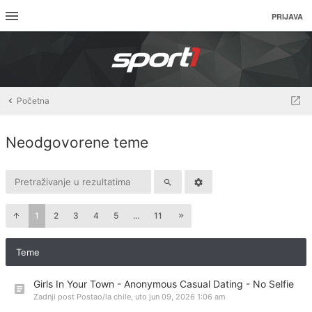
PRIJAVA
Početna
Neodgovorene teme
1
2
3
4
5
...
11
Teme
Girls In Your Town - Anonymous Casual Dating - No Selfie
Zadnji post Postao/la
chile
,
uto jun 09, 2026 1:06 am