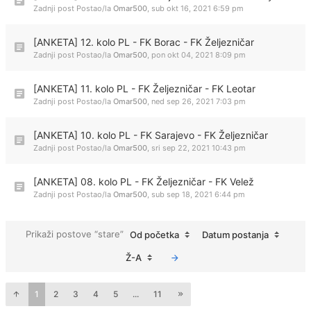
Zadnji post Postao/la
Omar500
,
sub okt 16, 2021 6:59 pm
[ANKETA] 12. kolo PL - FK Borac - FK Željezničar
Zadnji post Postao/la
Omar500
,
pon okt 04, 2021 8:09 pm
[ANKETA] 11. kolo PL - FK Željezničar - FK Leotar
Zadnji post Postao/la
Omar500
,
ned sep 26, 2021 7:03 pm
[ANKETA] 10. kolo PL - FK Sarajevo - FK Željezničar
Zadnji post Postao/la
Omar500
,
sri sep 22, 2021 10:43 pm
[ANKETA] 08. kolo PL - FK Željezničar - FK Velež
Zadnji post Postao/la
Omar500
,
sub sep 18, 2021 6:44 pm
Prikaži postove “stare”
Od početka
Datum postanja
Ž-A
1
2
3
4
5
...
11