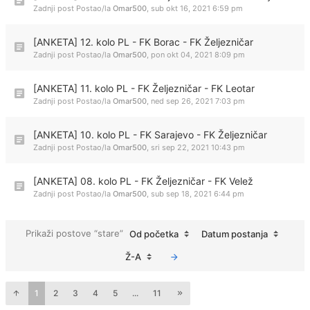
Zadnji post Postao/la
Omar500
,
sub okt 16, 2021 6:59 pm
[ANKETA] 12. kolo PL - FK Borac - FK Željezničar
Zadnji post Postao/la
Omar500
,
pon okt 04, 2021 8:09 pm
[ANKETA] 11. kolo PL - FK Željezničar - FK Leotar
Zadnji post Postao/la
Omar500
,
ned sep 26, 2021 7:03 pm
[ANKETA] 10. kolo PL - FK Sarajevo - FK Željezničar
Zadnji post Postao/la
Omar500
,
sri sep 22, 2021 10:43 pm
[ANKETA] 08. kolo PL - FK Željezničar - FK Velež
Zadnji post Postao/la
Omar500
,
sub sep 18, 2021 6:44 pm
Prikaži postove “stare”
Od početka
Datum postanja
Ž-A
1
2
3
4
5
...
11