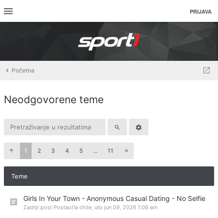
PRIJAVA
Početna
Neodgovorene teme
1
2
3
4
5
...
11
Teme
Girls In Your Town - Anonymous Casual Dating - No Selfie
Zadnji post Postao/la
chile
,
uto jun 09, 2026 1:06 am