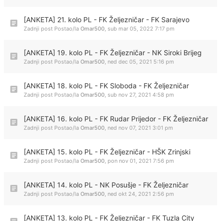
[ANKETA] 21. kolo PL - FK Željezničar - FK Sarajevo
Zadnji post Postao/la
Omar500
,
sub mar 05, 2022 7:17 pm
[ANKETA] 19. kolo PL - FK Željezničar - NK Siroki Brijeg
Zadnji post Postao/la
Omar500
,
ned dec 05, 2021 5:16 pm
[ANKETA] 18. kolo PL - FK Sloboda - FK Željezničar
Zadnji post Postao/la
Omar500
,
sub nov 27, 2021 4:58 pm
[ANKETA] 16. kolo PL - FK Rudar Prijedor - FK Željezničar
Zadnji post Postao/la
Omar500
,
ned nov 07, 2021 3:01 pm
[ANKETA] 15. kolo PL - FK Željezničar - HŠK Zrinjski
Zadnji post Postao/la
Omar500
,
pon nov 01, 2021 7:56 pm
[ANKETA] 14. kolo PL - NK Posušje - FK Željezničar
Zadnji post Postao/la
Omar500
,
ned okt 24, 2021 2:56 pm
[ANKETA] 13. kolo PL - FK Željezničar - FK Tuzla City