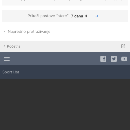
Prikaži postove “stare”
7 dana
Napredno pretraživanje
Početna
Sport1.ba