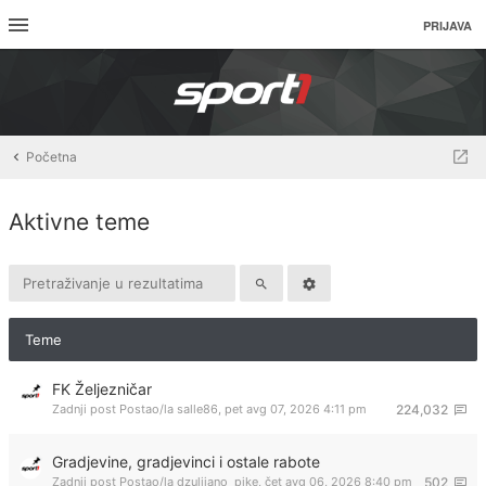
PRIJAVA
Početna
Aktivne teme
Teme
FK Željezničar
Zadnji post Postao/la
salle86
,
pet avg 07, 2026 4:11 pm
224,032
Gradjevine, gradjevinci i ostale rabote
Zadnji post Postao/la
dzulijano_pike
,
čet avg 06, 2026 8:40 pm
502