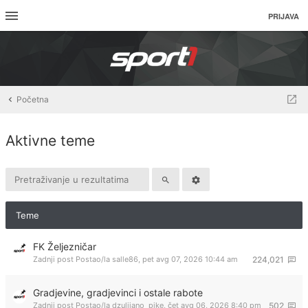
PRIJAVA
Početna
Aktivne teme
Teme
FK Željezničar
Zadnji post Postao/la
salle86
,
pet avg 07, 2026 10:44 am
224,021
Gradjevine, gradjevinci i ostale rabote
Zadnji post Postao/la
dzulijano_pike
,
čet avg 06, 2026 8:40 pm
502