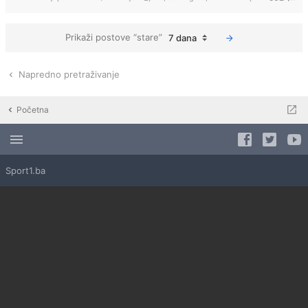
Prikaži postove “stare”
7 dana
Napredno pretraživanje
Početna
Sport1.ba