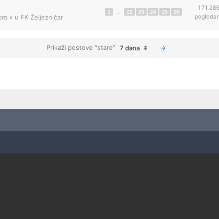
171,28
1
...
22
23
24
25
26
pogleda
 pm
» u
FK Željezničar
Prikaži postove “stare”
7 dana