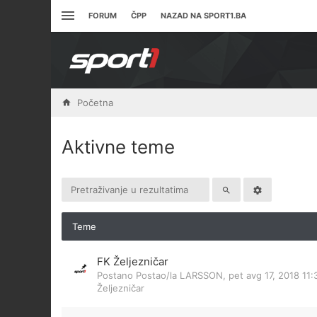
FORUM
ČPP
NAZAD NA SPORT1.BA
Početna
Aktivne teme
Teme
FK Željezničar
Postano Postao/la
LARSSON
,
pet avg 17, 2018 11
Željezničar