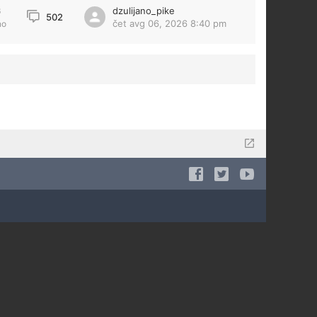
dzulijano_pike
6
502
čet avg 06, 2026 8:40 pm
no