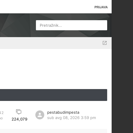
PRIJAVA
Pretražnik...
pestabudimpesta
42
sub avg 08, 2026 3:59 pm
no
224,079