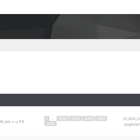
61,836,2
1
...
11200
11201
11202
11203
:36 pm
» u
FK
11204
pogleda