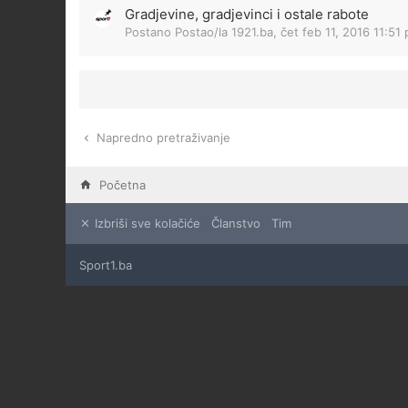
Gradjevine, gradjevinci i ostale rabote
Postano Postao/la
1921.ba
,
čet feb 11, 2016 11:51
Napredno pretraživanje
Početna
Izbriši sve kolačiće
Članstvo
Tim
Sport1.ba