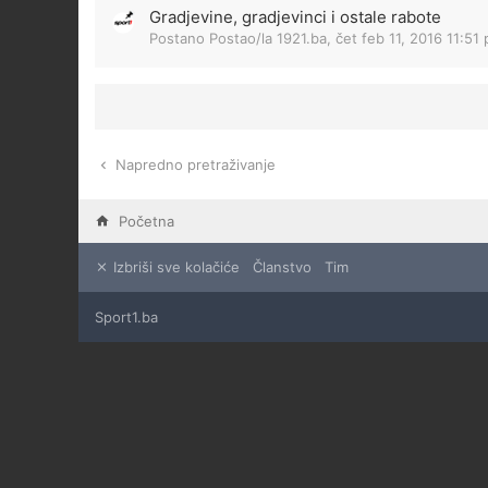
Gradjevine, gradjevinci i ostale rabote
Postano Postao/la
1921.ba
,
čet feb 11, 2016 11:51
Napredno pretraživanje
Početna
Izbriši sve kolačiće
Članstvo
Tim
Sport1.ba