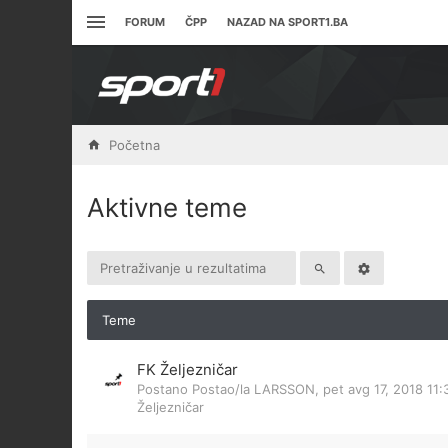
FORUM
ČPP
NAZAD NA SPORT1.BA
Početna
Aktivne teme
Teme
FK Željezničar
Postano Postao/la
LARSSON
,
pet avg 17, 2018 11
Željezničar