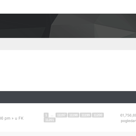
61,756,6
1
...
11197
11198
11199
11200
:36 pm
» u
FK
11201
pogleda