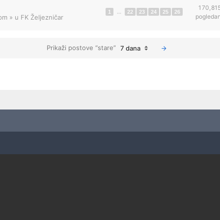
170,81
1
...
22
23
24
25
26
pogleda
 pm
» u
FK Željezničar
Prikaži postove “stare”
7 dana