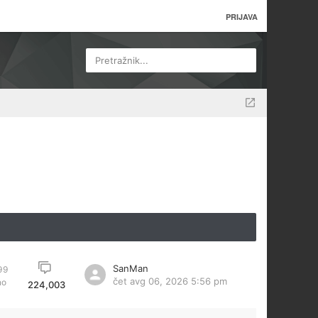
PRIJAVA
Pretražnik...
SanMan
99
čet avg 06, 2026 5:56 pm
no
224,003