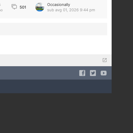
Occasionally
5
501
sub avg 01, 2026 9:44 pm
no