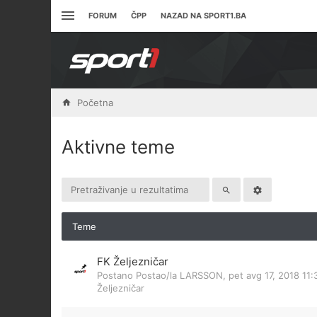
FORUM
ČPP
NAZAD NA SPORT1.BA
Početna
Aktivne teme
Teme
FK Željezničar
Postano Postao/la
LARSSON
,
pet avg 17, 2018 11
Željezničar