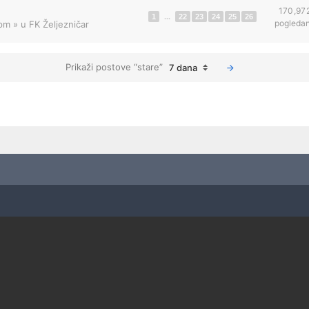
170,97
1
...
22
23
24
25
26
pogleda
 pm
» u
FK Željezničar
Prikaži postove “stare”
7 dana