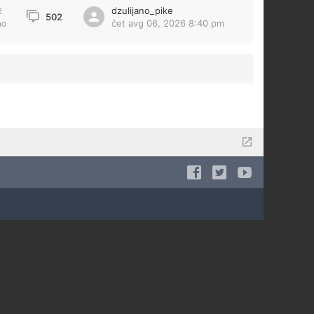
dzulijano_pike
2
502
čet avg 06, 2026 8:40 pm
no