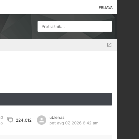
PRIJAVA
Pretražnik...
ublehas
53
224,012
pet avg 07, 2026 6:42 am
no