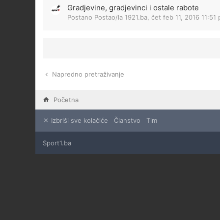
Gradjevine, gradjevinci i ostale rabote
Postano Postao/la
1921.ba
,
čet feb 11, 2016 11:51
Napredno pretraživanje
Početna
Izbriši sve kolačiće
Članstvo
Tim
Sport1.ba