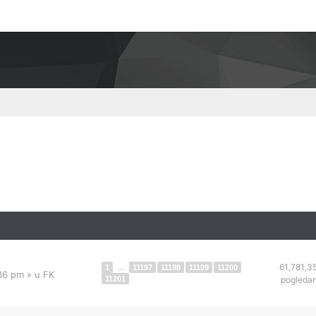
61,781,3
1
...
11197
11198
11199
11200
:36 pm
» u
FK
11201
pogleda