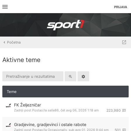
PRIJAVA
Početna
Aktivne teme
Teme
FK Željezničar
Zadnji post Postao/la
salle86
,
čet avg 06, 2026 1:18 am
223,980
Gradjevine, gradjevinci i ostale rabote
Zadnji post Postao/la
Occasionally
,
sub avg 01, 2026 9:44 pm
501