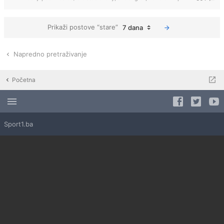
Prikaži postove “stare”
7 dana
Napredno pretraživanje
Početna
Sport1.ba