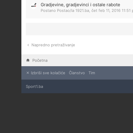
Gradjevine, gradjevinci i ostale rabote
Postano Postao/la
1921.ba
,
čet feb 11, 2016 11:51
Napredno pretraživanje
Početna
Izbriši sve kolačiće
Članstvo
Tim
Sport1.ba