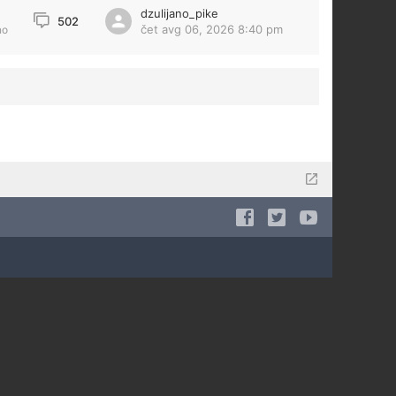
dzulijano_pike
1
502
čet avg 06, 2026 8:40 pm
no