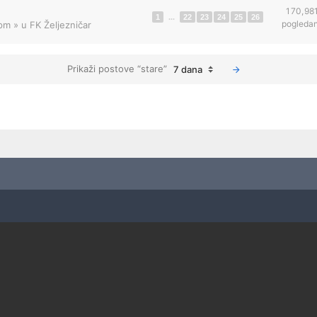
170,98
1
...
22
23
24
25
26
pogleda
 pm
» u
FK Željezničar
Prikaži postove “stare”
7 dana