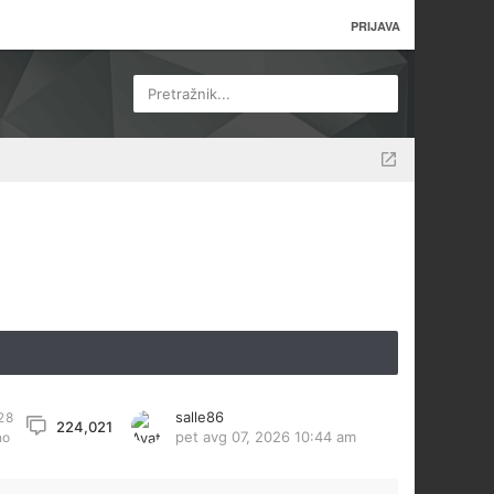
PRIJAVA
Pretražnik...
salle86
28
224,021
pet avg 07, 2026 10:44 am
no