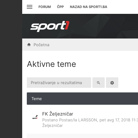
FORUM
ČPP
NAZAD NA SPORT1.BA
Početna
Aktivne teme
Teme
FK Željezničar
Postano Postao/la
LARSSON
,
pet avg 17, 2018 11
Željezničar