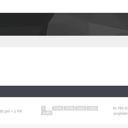
61,783,0
1
...
11198
11199
11200
11201
:36 pm
» u
FK
11202
pogleda