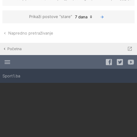
Prikaži postove “stare”
7 dana
Napredno pretraživanje
Početna
Sport1.ba