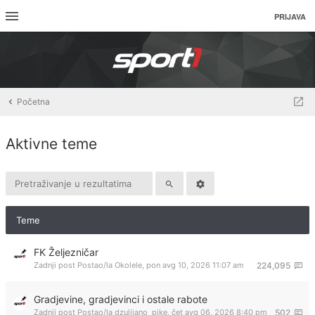
PRIJAVA
Početna
Aktivne teme
Teme
FK Željezničar
Zadnji post Postao/la
Okolele
,
pon avg 10, 2026 11:07 am
224,095
Gradjevine, gradjevinci i ostale rabote
Zadnji post Postao/la
dzulijano_pike
,
čet avg 06, 2026 8:40 pm
502