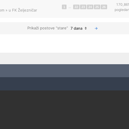
170,86
1
...
22
23
24
25
26
pogleda
 pm
» u
FK Željezničar
Prikaži postove “stare”
7 dana