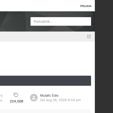
PRIJAVA
Pretražnik...
Mulalic Edis
74
čet avg 06, 2026 8:54 pm
no
224,008