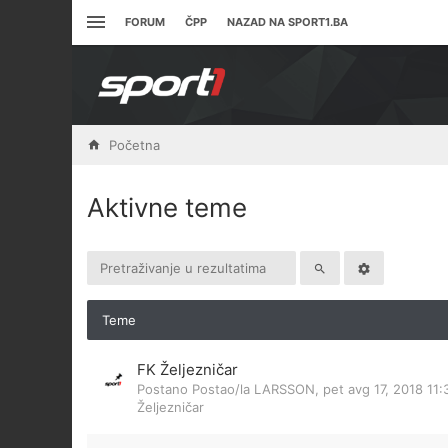
FORUM
ČPP
NAZAD NA SPORT1.BA
Početna
Aktivne teme
Teme
FK Željezničar
Postano Postao/la
LARSSON
,
pet avg 17, 2018 11
Željezničar