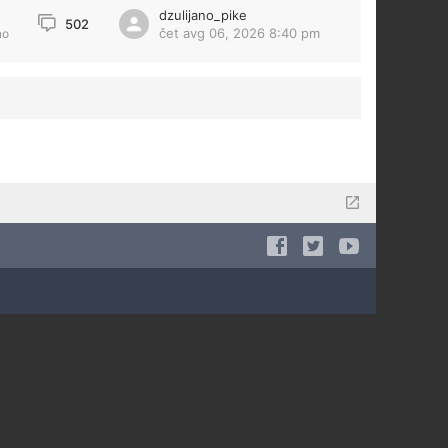
dzulijano_pike
1
502
čet avg 06, 2026 8:40 pm
no