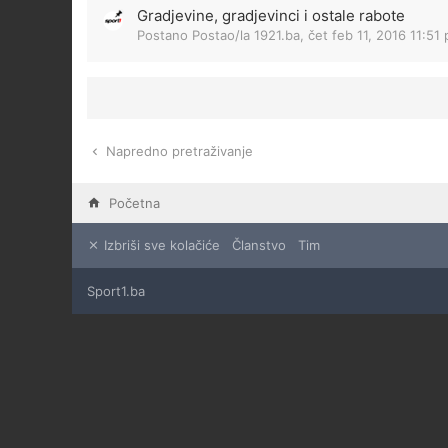
Gradjevine, gradjevinci i ostale rabote
Postano Postao/la
1921.ba
,
čet feb 11, 2016 11:51
Napredno pretraživanje
Početna
Izbriši sve kolačiće
Članstvo
Tim
Sport1.ba