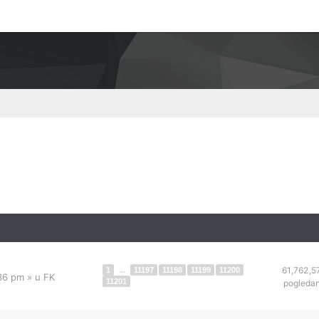
61,762,5
1
...
11197
11198
11199
11200
:36 pm
» u
FK
11201
pogleda