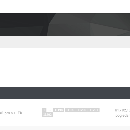
61,792,1
1
...
11198
11199
11200
11201
:36 pm
» u
FK
11202
pogleda