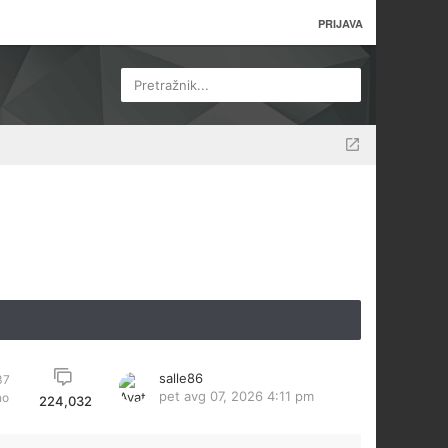
PRIJAVA
Pretražnik...
salle86
37
pet avg 07, 2026 4:11 pm
no
224,032