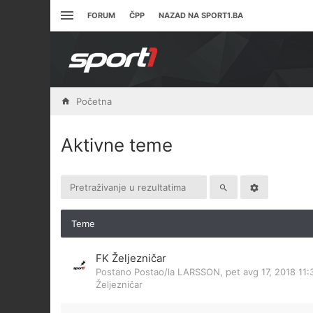
FORUM
ČPP
NAZAD NA SPORT1.BA
Početna
Aktivne teme
Teme
FK Željezničar
Postano Postao/la
LARSSON
,
pet avg 17, 2018 11
Željezničar