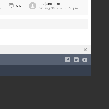
dzulijano_pike
8
502
čet avg 06, 2026 8:40 pm
no