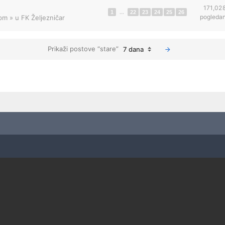
171,02
1
...
22
23
24
25
26
pogleda
 pm
» u
FK Željezničar
Prikaži postove “stare”
7 dana