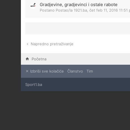
Gradjevine, gradjevinci i ostale rabote
Postano Postao/la
1921.ba
,
čet feb 11, 2016 11:51
Napredno pretraživanje
Početna
Izbriši sve kolačiće
Članstvo
Tim
Sport1.ba