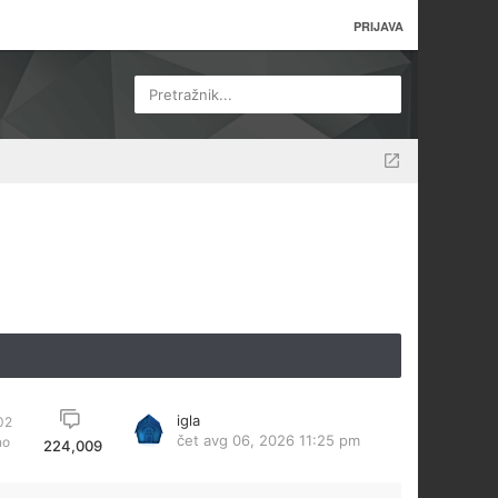
PRIJAVA
Pretražnik...
igla
02
čet avg 06, 2026 11:25 pm
no
224,009