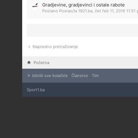
Gradjevine, gradjevinci i ostale rabote
Postano Postao/la
1921.ba
,
čet feb 11, 2016 11:51
Napredno pretraživanje
Početna
Izbriši sve kolačiće
Članstvo
Tim
Sport1.ba