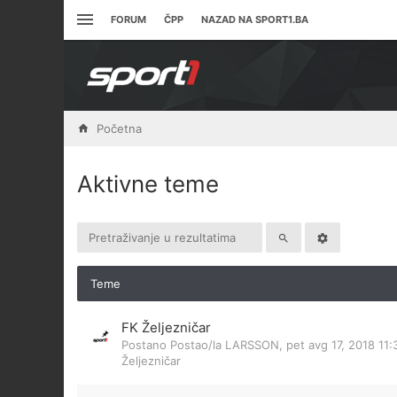
FORUM
ČPP
NAZAD NA SPORT1.BA
Početna
Aktivne teme
Teme
FK Željezničar
Postano Postao/la
LARSSON
,
pet avg 17, 2018 11
Željezničar