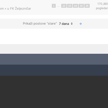
170,88
1
...
22
23
24
25
26
pogleda
 pm
» u
FK Željezničar
Prikaži postove “stare”
7 dana