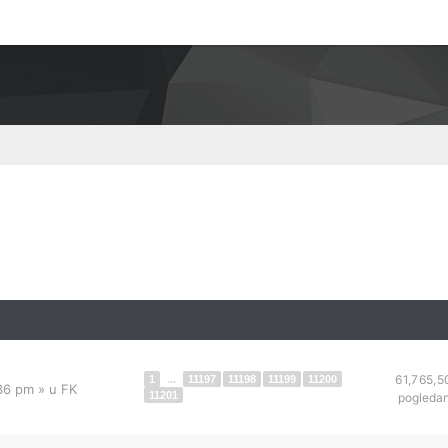
61,765,5
1
...
11197
11198
11199
11200
:36 pm
» u
FK
11201
pogleda