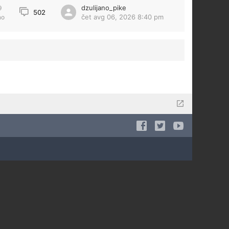
dzulijano_pike
9
502
čet avg 06, 2026 8:40 pm
no