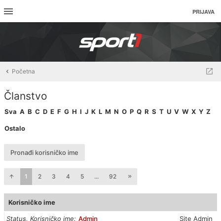
PRIJAVA
Početna
Članstvo
Sva
A
B
C
D
E
F
G
H
I
J
K
L
M
N
O
P
Q
R
S
T
U
V
W
X
Y
Z
Ostalo
Pronađi korisničko ime
1
2
3
4
5
...
92
Korisničko ime
Status, Korisničko ime
Admin
Site Admin