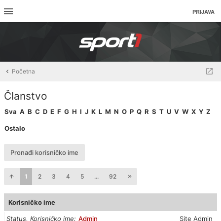
PRIJAVA
Početna
Članstvo
Sva
A
B
C
D
E
F
G
H
I
J
K
L
M
N
O
P
Q
R
S
T
U
V
W
X
Y
Z
Ostalo
Pronađi korisničko ime
1
2
3
4
5
...
92
Korisničko ime
Status, Korisničko ime
Admin
Site Admin