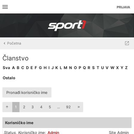
PRIJAVA
Početna
Članstvo
Sva
A
B
C
D
E
F
G
H
I
J
K
L
M
N
O
P
Q
R
S
T
U
V
W
X
Y
Z
Ostalo
Pronađi korisničko ime
1
2
3
4
5
...
92
Korisničko ime
Status, Korisničko ime
Admin
Site Admin