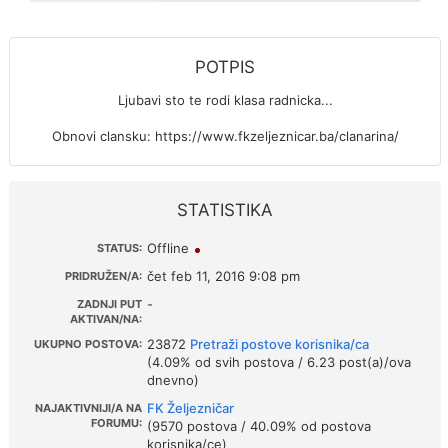
POTPIS
Ljubavi sto te rodi klasa radnicka...
Obnovi clansku: https://www.fkzeljeznicar.ba/clanarina/
STATISTIKA
Offline
STATUS:
čet feb 11, 2016 9:08 pm
PRIDRUŽEN/A:
-
ZADNJI PUT
AKTIVAN/NA:
23872
Pretraži postove korisnika/ca
UKUPNO POSTOVA:
(4.09% od svih postova / 6.23 post(a)/ova
dnevno)
FK Željezničar
NAJAKTIVNIJI/A NA
FORUMU:
(9570 postova / 40.09% od postova
korisnika/ce)