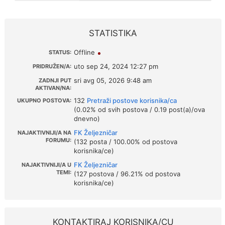
STATISTIKA
Offline
STATUS:
uto sep 24, 2024 12:27 pm
PRIDRUŽEN/A:
sri avg 05, 2026 9:48 am
ZADNJI PUT
AKTIVAN/NA:
132
Pretraži postove korisnika/ca
UKUPNO POSTOVA:
(0.02% od svih postova / 0.19 post(a)/ova
dnevno)
FK Željezničar
NAJAKTIVNIJI/A NA
FORUMU:
(132 posta / 100.00% od postova
korisnika/ce)
FK Željezničar
NAJAKTIVNIJI/A U
TEMI:
(127 postova / 96.21% od postova
korisnika/ce)
KONTAKTIRAJ KORISNIKA/CU