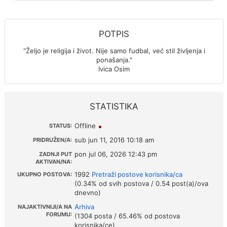
POTPIS
"Željo je religija i život. Nije samo fudbal, već stil življenja i
ponašanja."
Ivica Osim
STATISTIKA
Offline
STATUS:
sub jun 11, 2016 10:18 am
PRIDRUŽEN/A:
pon jul 06, 2026 12:43 pm
ZADNJI PUT
AKTIVAN/NA:
1992
Pretraži postove korisnika/ca
UKUPNO POSTOVA:
(0.34% od svih postova / 0.54 post(a)/ova
dnevno)
Arhiva
NAJAKTIVNIJI/A NA
FORUMU:
(1304 posta / 65.46% od postova
korisnika/ce)