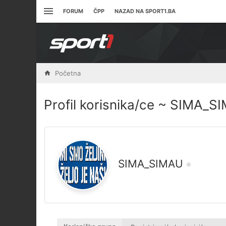
FORUM
ČPP
NAZAD NA SPORT1.BA
Početna
Profil korisnika/ce ~ SIMA_S
SIMA_SIMAU