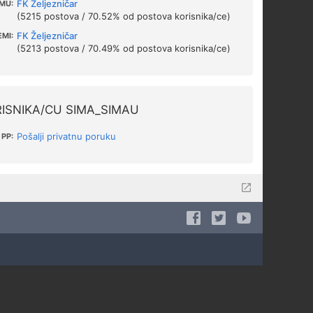
FK Željezničar
MU:
(5215 postova / 70.52% od postova korisnika/ce)
FK Željezničar
EMI:
(5213 postova / 70.49% od postova korisnika/ce)
ISNIKA/CU SIMA_SIMAU
Pošalji privatnu poruku
PP: