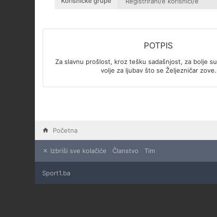
Korisničke grupe
POTPIS
Za slavnu prošlost, kroz tešku sadašnjost, za bolje sut
volje za ljubav što se Željezničar zove.
Početna
Izbriši sve kolačiće
Članstvo
Tim
Sport1.ba