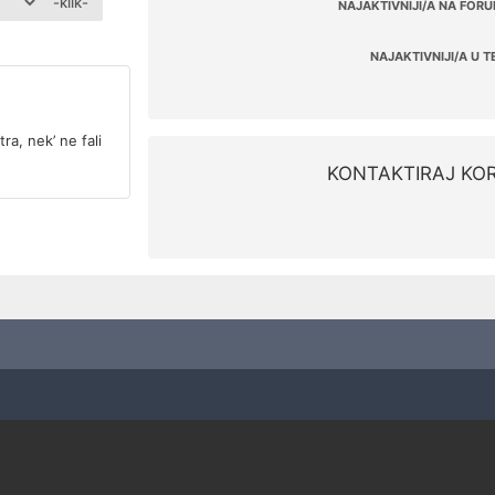
-klik-
NAJAKTIVNIJI/A NA FORU
NAJAKTIVNIJI/A U T
ra, nek’ ne fali
KONTAKTIRAJ KOR