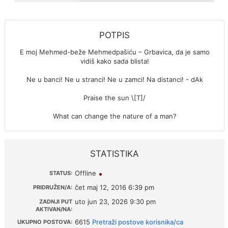
POTPIS
E moj Mehmed-beže Mehmedpašiću – Grbavica, da je samo
vidiš kako sada blista!
Ne u banci! Ne u stranci! Ne u zamci! Na distanci! - dAk
Praise the sun \[T]/
What can change the nature of a man?
STATISTIKA
Offline
STATUS:
čet maj 12, 2016 6:39 pm
PRIDRUŽEN/A:
uto jun 23, 2026 9:30 pm
ZADNJI PUT
AKTIVAN/NA:
6615
Pretraži postove korisnika/ca
UKUPNO POSTOVA: