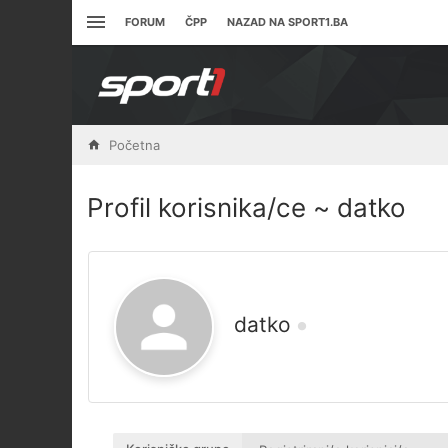
FORUM
ČPP
NAZAD NA SPORT1.BA
Početna
Profil korisnika/ce ~ datko
datko