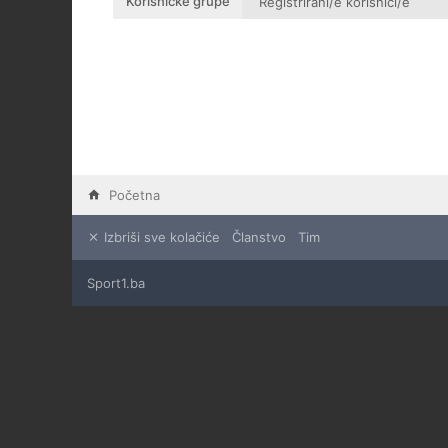
Korisničke grupe
Početna
Izbriši sve kolačiće
Članstvo
Tim
Sport1.ba