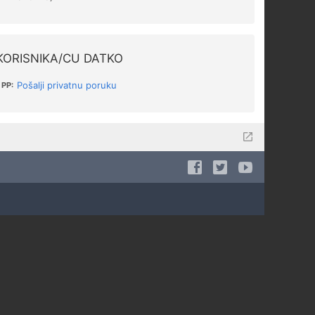
KORISNIKA/CU DATKO
Pošalji privatnu poruku
PP: