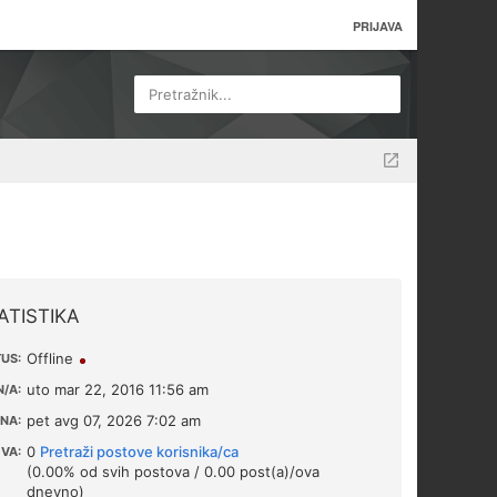
PRIJAVA
Pretražnik...
ATISTIKA
Offline
US:
uto mar 22, 2016 11:56 am
/A:
pet avg 07, 2026 7:02 am
NA:
0
Pretraži postove korisnika/ca
VA:
(0.00% od svih postova / 0.00 post(a)/ova
dnevno)