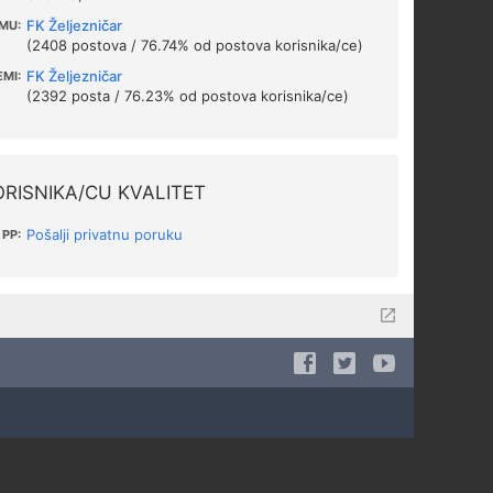
FK Željezničar
MU:
(2408 postova / 76.74% od postova korisnika/ce)
FK Željezničar
EMI:
(2392 posta / 76.23% od postova korisnika/ce)
RISNIKA/CU KVALITET
Pošalji privatnu poruku
PP: