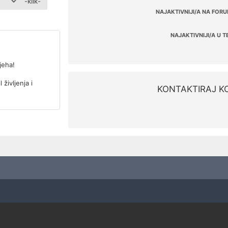
-klik-
NAJAKTIVNIJI/A NA FORU
NAJAKTIVNIJI/A U T
jeha!
 življenja i
KONTAKTIRAJ KO