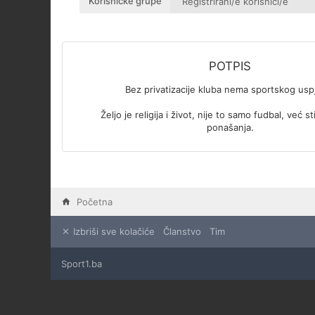
Korisničke grupe
POTPIS
Bez privatizacije kluba nema sportskog usp
Željo je religija i život, nije to samo fudbal, već stil
ponašanja.
Početna
Izbriši sve kolačiće
Članstvo
Tim
Sport1.ba