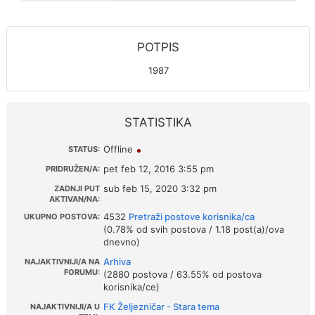
POTPIS
1987
STATISTIKA
Offline
STATUS:
pet feb 12, 2016 3:55 pm
PRIDRUŽEN/A:
sub feb 15, 2020 3:32 pm
ZADNJI PUT
AKTIVAN/NA:
4532
Pretraži postove korisnika/ca
UKUPNO POSTOVA:
(0.78% od svih postova / 1.18 post(a)/ova
dnevno)
Arhiva
NAJAKTIVNIJI/A NA
FORUMU:
(2880 postova / 63.55% od postova
korisnika/ce)
FK Željezničar - Stara tema
NAJAKTIVNIJI/A U