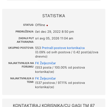
STATISTIKA
Offline
STATUS:
čet dec 29, 2022 8:50 pm
PRIDRUŽEN/A:
sri avg 05, 2026 11:04 am
ZADNJI PUT
AKTIVAN/NA:
553
Pretraži postove korisnika/ca
UKUPNO POSTOVA:
(0.09% od svih postova / 0.42 post(a)/ova
dnevno)
FK Željezničar
NAJAKTIVNIJI/A NA
FORUMU:
(553 posta / 100.00% od postova
korisnika/ce)
FK Željezničar
NAJAKTIVNIJI/A U
TEMI:
(537 postova / 97.11% od postova
korisnika/ce)
KONTAKTIRAJ KORISNIKA/CU GAGI TM 87